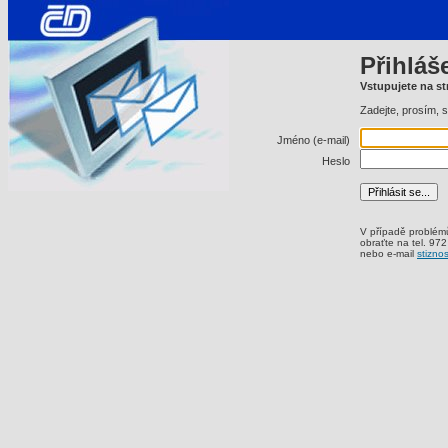
Přihláš
Vstupujete na str
Zadejte, prosím, 
Jméno (e-mail)
Heslo
V případě problémů
obraťte na
tel.
972
nebo
e-mail
stizno